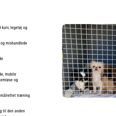
kurv, legetøj og
e og mishandlede
de
de, mobile
hjemløse og
 målrettet træning
ag til den anden