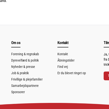
tand.
Om os
Kontakt
Til
Forening & regnskab
Kontakt
Ja,
fra 
Dyrevelfærd & politik
Åbningstider
tric
Nyheder & presse
Find vej
Job & praktik
Er du blevet ringet op
Frivillige & plejefamilier
Samarbejdspartnere
Sponsorer