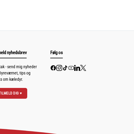
meld nyhedsbrev
Følg os
 tak - send mig nyheder
Dyreværnet, tips og
ks om kæledyr.
TILMELD DIG ♥