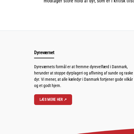
modtager store hold af dyr, som er i kritisk tils
Dyreværnet
Dyreværnets formål er at fremme dyrevelfærd i Danmark,
herunder at stoppe dyrplageri og aflivning af sunde og raske
dyr. Vi mener, at alle kæledyr i Danmark fortjener gode vilkår
og et godt hjem.
LÆS MERE HER ↗