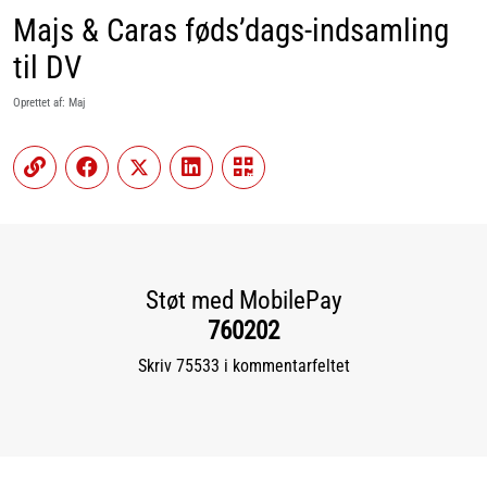
Majs & Caras føds’dags-indsamling
til DV
Oprettet af: Maj
Støt med MobilePay
760202
Skriv 75533 i kommentarfeltet