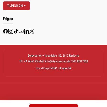
TILMELD DIG ♥
Følg os
Dyreværnet – Islevdalvej 85, 2610 Rødovre
Tlf: 44 94 66 95 Mail: info@dyrevaernet.dk CVR 33317328
Privatlivspolitik
Cookiepolitik
Made with
by Time2Give.